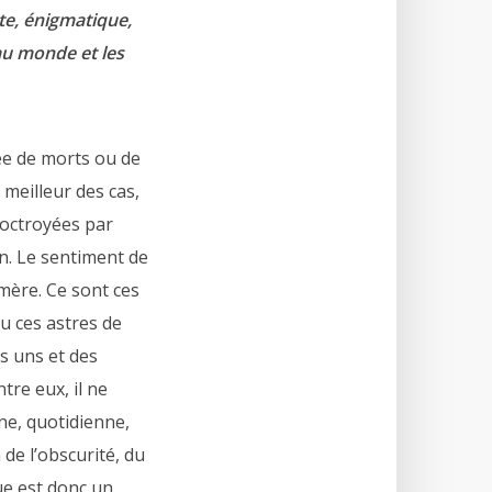
ète, énigmatique,
 au monde et les
e de morts ou de
 meilleur des cas,
 octroyées par
on. Le sentiment de
mère. Ce sont ces
ou ces astres de
s uns et des
tre eux, il ne
ne, quotidienne,
 de l’obscurité, du
ue est donc un